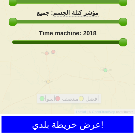
مؤشر كتلة الجسم
:
جميع
Time machine
:
2018
أفضل
منتصف
أسوأ
Leaflet
| ©
OpenStreetMap
contributors
عرض خريطة بلدي!