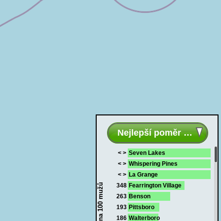
Nejlepší poměr místa
< >
Seven Lakes
< >
Whispering Pines
< >
La Grange
Dámy na 100 mužů
348
Fearrington Village
263
Benson
193
Pittsboro
186
Walterboro