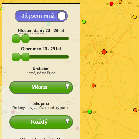
Hledám dámy
20 - 29
let
Other men
20 - 29
let
Umístění
Země, města či jiné
Města
Skupina
Rodinný stav, vzdělání, etnický původ
Každý