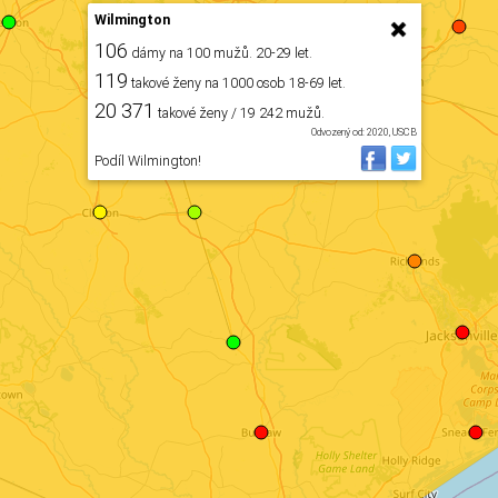
Wilmington
106
dámy na 100 mužů. 20-29 let.
119
takové ženy na 1000 osob 18-69 let.
20 371
takové ženy / 19 242 mužů.
Odvozený od: 2020, USCB
Podíl Wilmington!