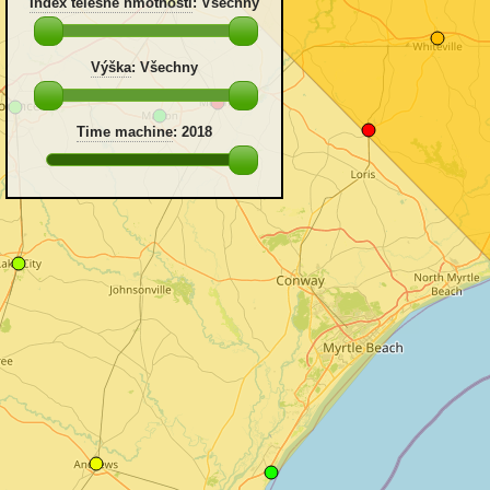
Index tělesné hmotnosti
:
Všechny
Výška
:
Všechny
Time machine
:
2018