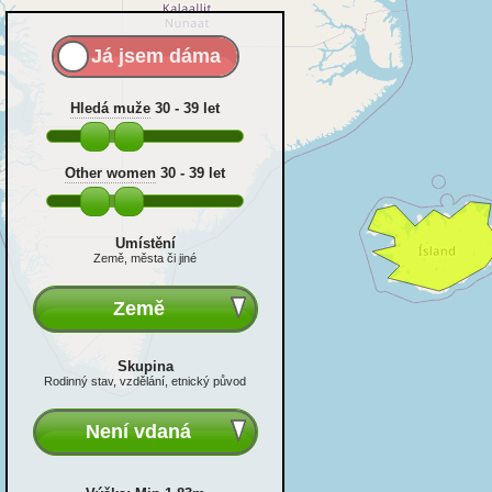
Hledá muže
30 - 39
let
Other women
30 - 39
let
Umístění
Země, města či jiné
Země
Skupina
Rodinný stav, vzdělání, etnický původ
Není vdaná