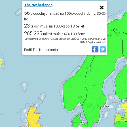
The Netherlands
56
svobodných mužů na 100 svobodní dámy. 30-39
let.
23
takoví muži na 1000 osob 18-69 let.
265 235
takoví muži / 474 130 ženy.
Odvozený od: 2015, UNPD. Svět Manželství údajů OSN 2012
Oznámení
. BMI:
IHME. Výška: Wikipedia
Podíl The Netherlands!