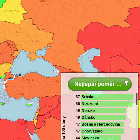
Nejlepší poměr místa
57
Srbsko
56
Nizozemí
49
Norsko
49
Dánsko
Muži na 100 dámy
47
Bosna a Hercegovina
47
Chorvatsko
44
Slovinsko