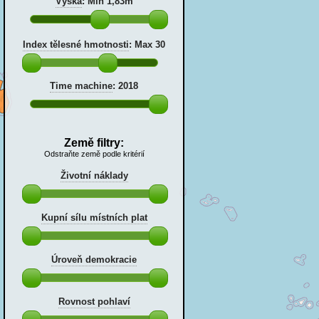
Výška
:
Min 1,83m
Index tělesné hmotnosti
:
Max 30
Time machine
:
2018
Země filtry:
Odstraňte země podle kritérií
Životní náklady
Kupní sílu místních plat
Úroveň demokracie
Rovnost pohlaví