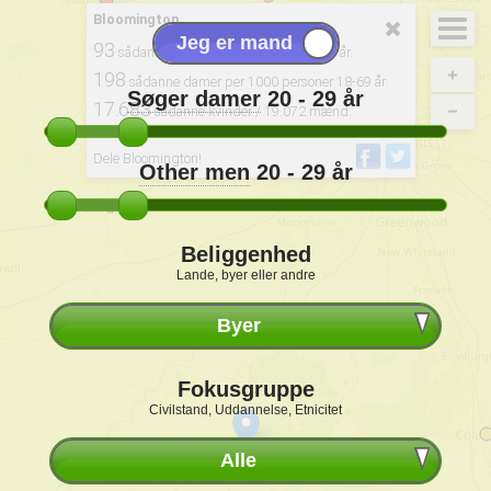
Bloomington
93
sådanne damer pr. 100 mænd 20-29 år.
198
sådanne damer per 1000 personer 18-69 år.
Søger damer
20 - 29
år
17.683
sådanne kvinder / 19.072 mænd.
Stammer fra: 2020, USCB
Dele Bloomington!
Other men
20 - 29
år
Beliggenhed
Lande, byer eller andre
Byer
Fokusgruppe
Civilstand, Uddannelse, Etnicitet
Alle