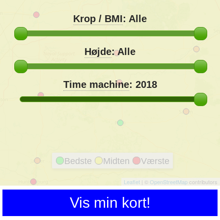
Krop / BMI
:
Alle
Højde
:
Alle
Time machine
:
2018
Bedste
Midten
Værste
Leaflet
| ©
OpenStreetMap
contributors
Vis min kort!