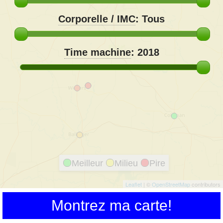
Corporelle / IMC
:
Tous
Time machine
:
2018
Meilleur
Milieu
Pire
Leaflet
| ©
OpenStreetMap
contributors
Montrez ma carte!