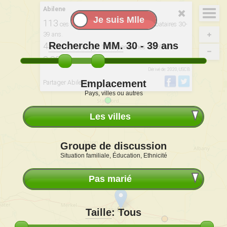
Abilene
113
ces hommes pour 100 femmes célibataires 30-
39 ans.
Recherche MM.
30 - 39
ans
45
ces hommes par 1000 personnes 18-69 ans.
3 320
tels hommes / 2 934 femmes.
Dérivé de: 2020, USCB
Emplacement
Partager Abilene!
Pays, villes ou autres
Les villes
Groupe de discussion
Situation familiale, Éducation, Ethnicité
Pas marié
Taille
:
Tous