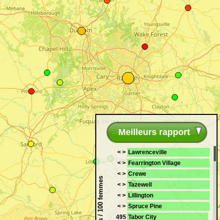
Meilleurs rapport
< >
Lawrenceville
< >
Fearrington Village
< >
Crewe
Hommes / 100 femmes
< >
Tazewell
< >
Lillington
< >
Spruce Pine
495
Tabor City