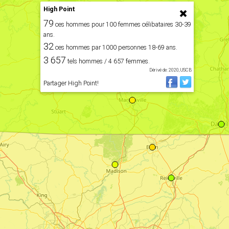
High Point
79
ces hommes pour 100 femmes célibataires 30-39
ans.
32
ces hommes par 1000 personnes 18-69 ans.
3 657
tels hommes / 4 657 femmes.
Dérivé de: 2020, USCB
Partager High Point!