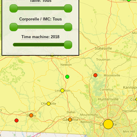
Taille
:
Tous
Corporelle / IMC
:
Tous
Time machine
:
2018