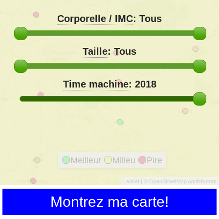
Corporelle / IMC
:
Tous
Taille
:
Tous
Time machine
:
2018
Meilleur
Milieu
Pire
Leaflet
| ©
OpenStreetMap
contributors
Montrez ma carte!