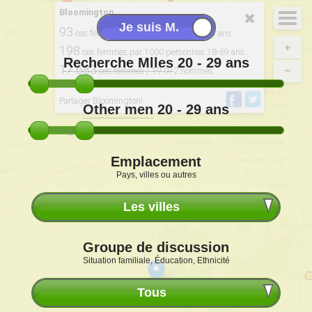
Bloomington
93
ces femmes pour 100 hommes 20-29 ans.
198
ces femmes par 1000 personnes 18-69 ans.
Recherche Mlles
20 - 29
ans
17 683
ces femmes / 19 072 hommes.
Dérivé de: 2020, USCB
Partager Bloomington!
Other men
20 - 29
ans
Emplacement
Pays, villes ou autres
Les villes
Groupe de discussion
Situation familiale, Éducation, Ethnicité
Tous