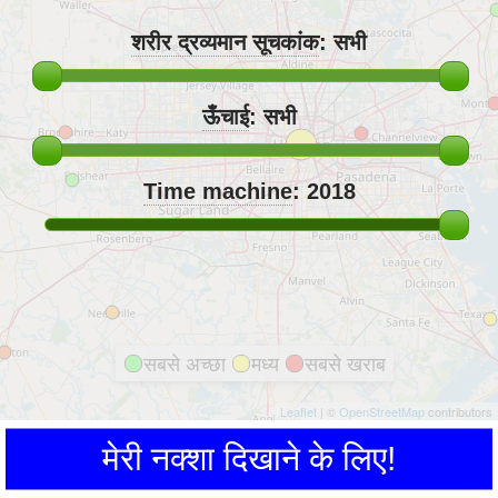
शरीर द्रव्यमान सूचकांक
:
सभी
ऊँचाई
:
सभी
Time machine
:
2018
सबसे अच्छा
मध्य
सबसे खराब
Leaflet
| ©
OpenStreetMap
contributors
मेरी नक्शा दिखाने के लिए!