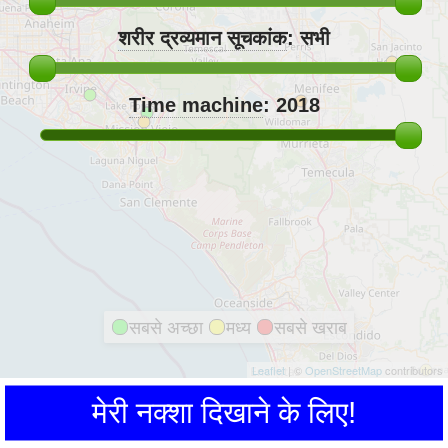
शरीर द्रव्यमान सूचकांक
:
सभी
Time machine
:
2018
सबसे अच्छा
मध्य
सबसे खराब
Leaflet
| ©
OpenStreetMap
contributors
मेरी नक्शा दिखाने के लिए!