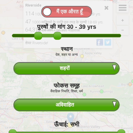
Riverside
114
100 एकल देवियों प्रति एकल पुरुषों। 30-39 yrs.
47
1000 व्यक्तियों के प्रति इस तरह के पुरुषों 18-69 yrs.
पुरुषों की मांग
30 - 39
yrs
64,312
ऐसे लोग / 56,359 महिलाओं.
से व्युत्पन्न: 2020, USCB
शेयर Riverside!
स्थान
देश, शहर या अन्य
शहरों
फोकस समूह
वैवाहिक स्थिति, शिक्षा, धर्म
अविवाहित
ऊँचाई
:
सभी