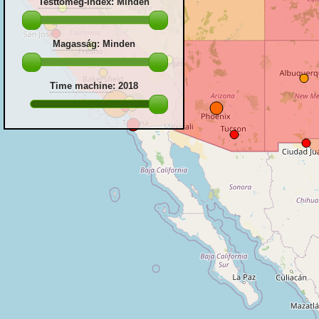
Testtömeg-Index
:
Minden
Magasság
:
Minden
Time machine
:
2018