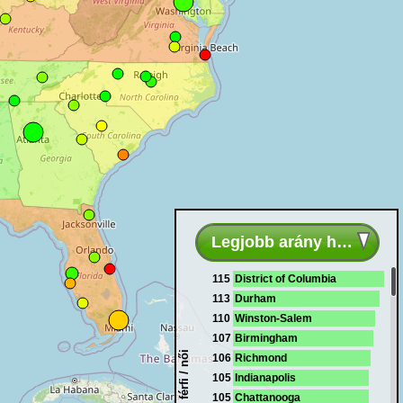
Legjobb arány helyek
115
District of Columbia
113
Durham
110
Winston-Salem
107
Birmingham
100 férfi / női
106
Richmond
105
Indianapolis
105
Chattanooga