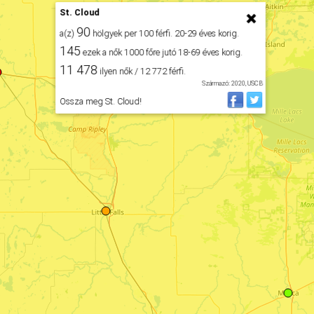
St. Cloud
90
a(z)
hölgyek per 100 férfi. 20-29 éves korig.
145
ezek a nők 1000 főre jutó 18-69 éves korig.
11 478
ilyen nők / 12 772 férfi.
Származó: 2020, USCB
Ossza meg St. Cloud!