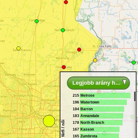
Legjobb arány helyek
215
Melrose
196
Watertown
184
Barron
183
Annandale
100 férfi / női
178
North Branch
167
Kasson
165
Zumbrota