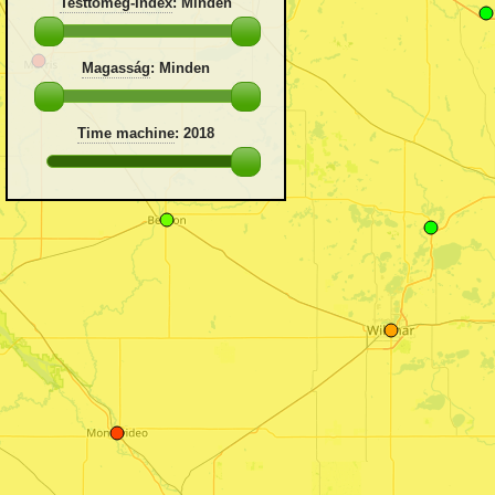
Testtömeg-Index
:
Minden
Magasság
:
Minden
Time machine
:
2018