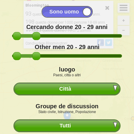
Bloomington
93
queste donne ogni 100 uomini 20-29 anni.
198
queste donne per 1000 persone 18-69 anni.
Cercando donne
20 - 29
anni
17.683
queste donne / 19.072 uomini.
Derivato da: 2020, USCB
Condividere Bloomington!
Other men
20 - 29
anni
luogo
Paesi, città o altri
Città
Groupe de discussion
Stato civile, Istruzione, Popolazione
Tutti