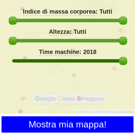
Indice di massa corporea
:
Tutti
Altezza
:
Tutti
Time machine
:
2018
Meglio
Metà
Peggiore
Leaflet
| ©
OpenStreetMap
contributors
Mostra mia mappa!