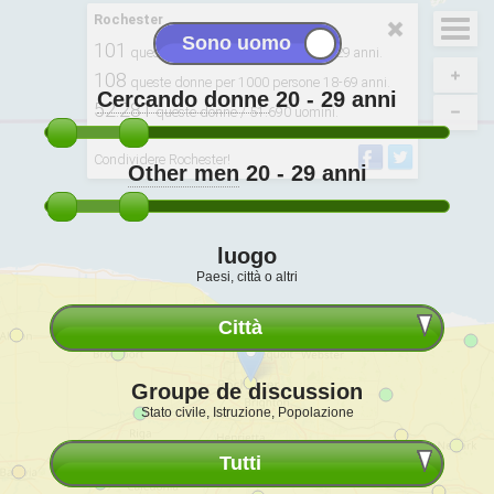
Rochester
101
queste donne ogni 100 uomini 20-29 anni.
108
queste donne per 1000 persone 18-69 anni.
Cercando donne
20 - 29
anni
52.281
queste donne / 51.690 uomini.
Derivato da: 2020, USCB
Condividere Rochester!
Other men
20 - 29
anni
luogo
Paesi, città o altri
Città
Groupe de discussion
Stato civile, Istruzione, Popolazione
Tutti