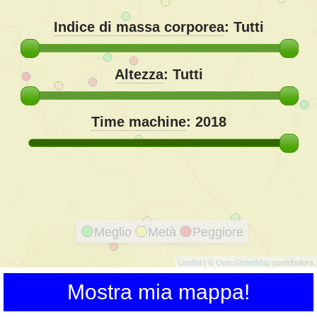
Indice di massa corporea
:
Tutti
Altezza
:
Tutti
Time machine
:
2018
Meglio
Metà
Peggiore
Leaflet
| ©
OpenStreetMap
contributors
Mostra mia mappa!