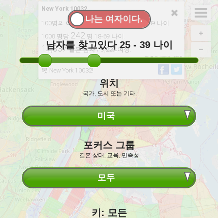
New York 10032
128
100명의 여자 당 남자
입니다. 25-39 나이.
242
1000 명당
명 18-69 나이.
남자를 찾고있다
25 - 39
나이
11,837
같은 남자 / 9,229 여성.
파생 된: 2020, USCB
몫 New York 10032!
위치
국가, 도시 또는 기타
미국
포커스 그룹
결혼 상태, 교육, 민족성
모두
키
:
모든