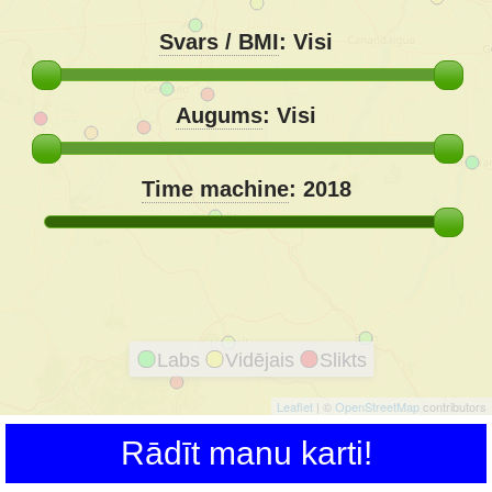
Svars / BMI
:
Visi
Augums
:
Visi
Time machine
:
2018
Labs
Vidējais
Slikts
Leaflet
| ©
OpenStreetMap
contributors
Rādīt manu karti!