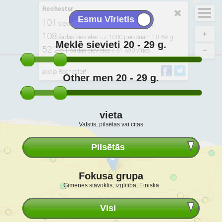
Rochester
101
sievietēm uz 100 vīriešiem. 20-29 g..
108
šādas sievietes uz 1000 personām 18-69 g..
Meklē sievieti
20 - 29
g.
52 281
šādas sievietes / 51 690 vīrieši.
Atvasināts no: 2020, USCB
akcija Rochester!
Other men
20 - 29
g.
vieta
Valstis, pilsētas vai citas
Pilsētās
Fokusa grupa
Ģimenes stāvoklis, izglītība, Etniskā
Visi