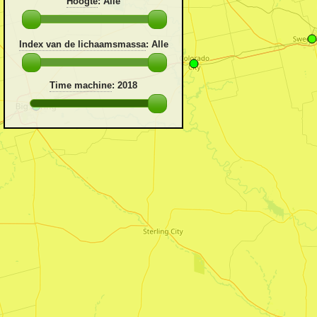
Hoogte
:
Alle
Index van de lichaamsmassa
:
Alle
Time machine
:
2018