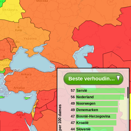
Beste verhouding plaats
57
Servië
56
Nederland
49
Noorwegen
Mannen per 100 dames
49
Denemarken
47
Bosnië-Herzegovina
47
Kroatië
44
Slovenië