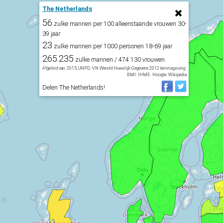
The Netherlands
56
zulke mannen per 100 alleenstaande vrouwen 30-
39 jaar.
23
zulke mannen per 1000 personen 18-69 jaar.
265.235
zulke mannen / 474.130 vrouwen.
Afgeleid van: 2015, UNPD. VN Wereld Huwelijk Gegevens 2012
kennisgeving
.
BMI: IHME. Hoogte: Wikipedia
Delen The Netherlands!