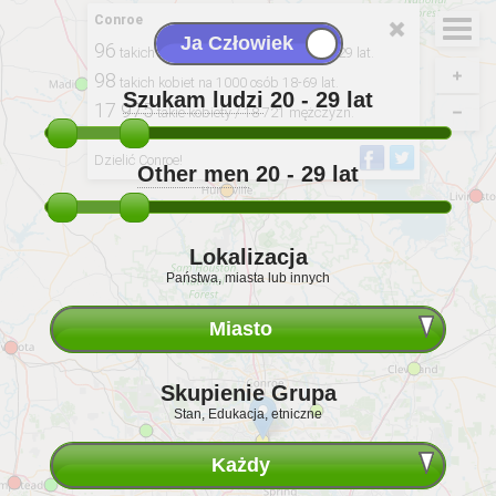
Conroe
96
takich kobiety na 100 mężczyzn. 20-29 lat.
98
takich kobiet na 1000 osób 18-69 lat.
Szukam ludzi
20 - 29
lat
17 975
takie kobiety / 18 721 mężczyzn.
Pochodzące z: 2020, USCB
Dzielić Conroe!
Other men
20 - 29
lat
Lokalizacja
Państwa, miasta lub innych
Miasto
Skupienie Grupa
Stan, Edukacja, etniczne
Każdy