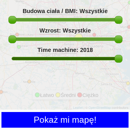
Budowa ciała / BMI
:
Wszystkie
Wzrost
:
Wszystkie
Time machine
:
2018
Łatwo
Średni
Ciężko
Leaflet
| ©
OpenStreetMap
contributors
Pokaż mi mapę!