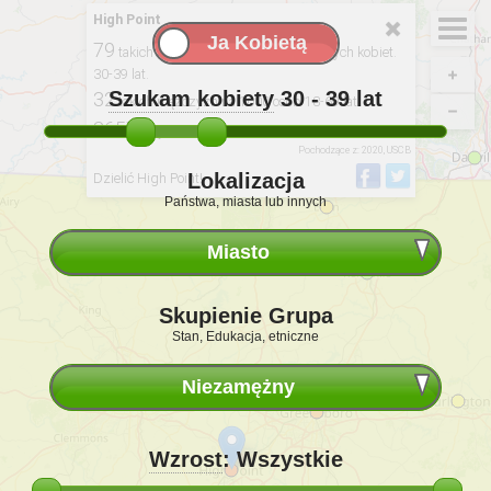
High Point
79
takich mężczyźni na 100 niezamężnych kobiet.
30-39 lat.
Szukam kobiety
30 - 39
lat
32
takich mężczyzn na 1000 osób 18-69 lat.
3657
tacy ludzie / 4657 kobiet.
Pochodzące z: 2020, USCB
Lokalizacja
Dzielić High Point!
Państwa, miasta lub innych
Miasto
Skupienie Grupa
Stan, Edukacja, etniczne
Niezamężny
Wzrost
:
Wszystkie