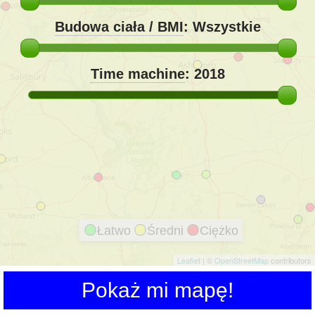
Budowa ciała / BMI
:
Wszystkie
Time machine
:
2018
Łatwo
Średni
Ciężko
Leaflet
| ©
OpenStreetMap
contributors
Pokaż mi mapę!