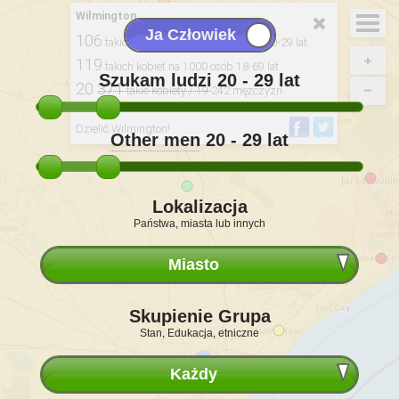
Wilmington
106
takich kobiety na 100 mężczyzn. 20-29 lat.
119
takich kobiet na 1000 osób 18-69 lat.
Szukam ludzi
20 - 29
lat
20 371
takie kobiety / 19 242 mężczyzn.
Pochodzące z: 2020, USCB
Dzielić Wilmington!
Other men
20 - 29
lat
Lokalizacja
Państwa, miasta lub innych
Miasto
Skupienie Grupa
Stan, Edukacja, etniczne
Każdy