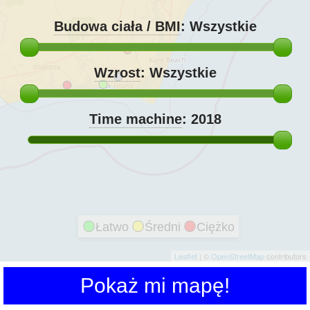
Budowa ciała / BMI
:
Wszystkie
Wzrost
:
Wszystkie
Time machine
:
2018
Łatwo
Średni
Ciężko
Leaflet
| ©
OpenStreetMap
contributors
Pokaż mi mapę!