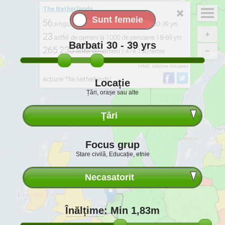
The Netherlands
56
singur bărbaţi la 100 femei singure. 30-39 yrs.
23
astfel de oameni la 1000 de persoane 18-69 yrs.
Barbati
30 - 39
yrs
265.235
astfel de oameni / 474.130 femei.
Derivat de la: 2015, UNPD. ONU World Data Căsătoria 2012
Înștiințare
. IMC:
IHME. Înălțime: Wikipedia
Acțiune The Netherlands!
Locație
Țări, orașe sau alte
Ţări
Focus grup
Stare civilă, Educație, etnie
Necasatorit
Înălțime
:
Min 1,83m