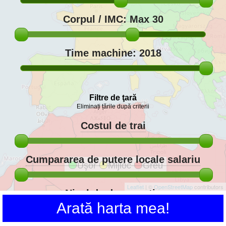
Corpul / IMC
:
Max 30
Time machine
:
2018
Filtre de ţară
Eliminați țările după criterii
Costul de trai
Cumpararea de putere locale salariu
Uşor
Mijloc
Greu
Leaflet
| ©
OpenStreetMap
contributors
Nivel de democraţie
Arată harta mea!