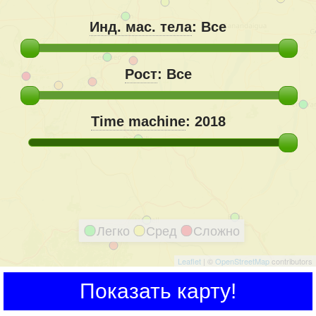
Инд. мас. тела
:
Все
Рост
:
Все
Time machine
:
2018
Легко
Сред
Сложно
Leaflet
| ©
OpenStreetMap
contributors
Показать карту!