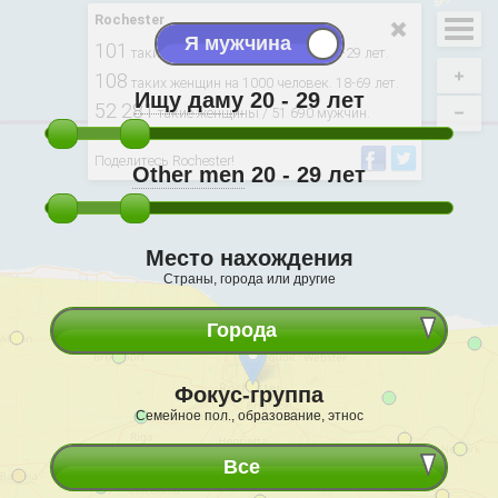
Rochester
101
таких женщин на 100 мужчин. 20-29 лет.
108
таких женщин на 1000 человек. 18-69 лет.
Ищу даму
20 - 29
лет
52 281
такие женщины / 51 690 мужчин.
Производные от: 2020, USCB
Поделитесь Rochester!
Other men
20 - 29
лет
Место нахождения
Страны, города или другие
Города
Фокус-группа
Семейное пол., образование, этнос
Все