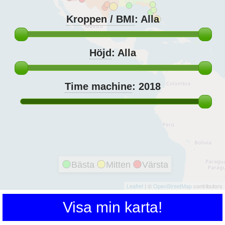
Kroppen / BMI
:
Alla
Höjd
:
Alla
Time machine
:
2018
Bästa
Mitten
Värsta
Leaflet
| ©
OpenStreetMap
contributors
Visa min karta!