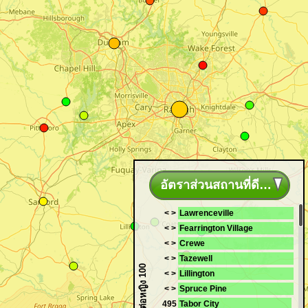
อัตราส่วนสถานที่ดีที่สุด
< >
Lawrenceville
< >
Fearrington Village
< >
Crewe
< >
Tazewell
ชายต่อหญิง 100
< >
Lillington
< >
Spruce Pine
495
Tabor City