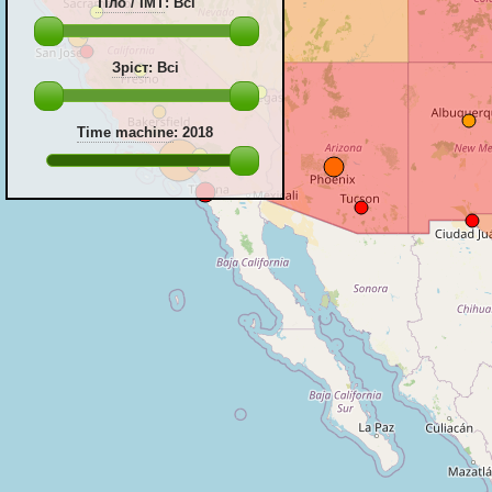
Тіло / ІМТ
:
Всі
Зріст
:
Всі
Time machine
:
2018