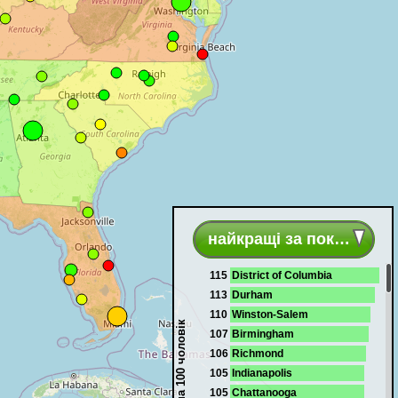
найкращі за показникам
115
District of Columbia
113
Durham
110
Winston-Salem
Жінок на 100 чоловік
107
Birmingham
106
Richmond
105
Indianapolis
105
Chattanooga