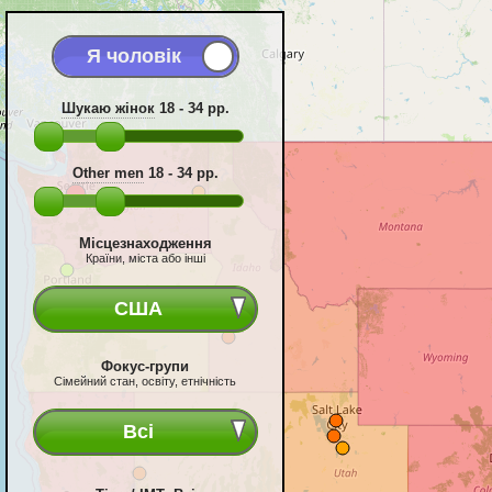
Шукаю жінок
18 - 34
рр.
Other men
18 - 34
рр.
Місцезнаходження
Країни, міста або інші
США
Фокус-групи
Сімейний стан, освіту, етнічність
Всі